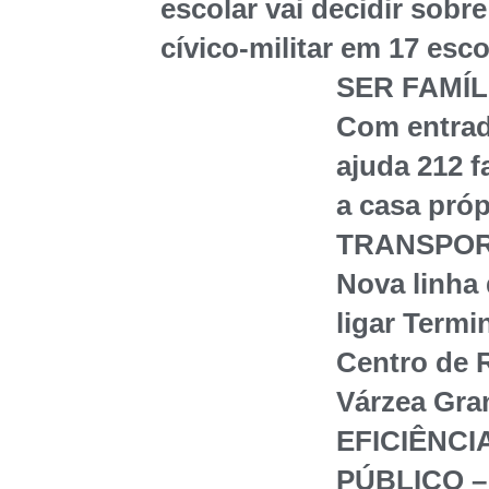
escolar vai decidir sob
cívico-militar em 17 esc
SER FAMÍL
Com entrad
ajuda 212 
a casa próp
TRANSPOR
Nova linha
ligar Termi
Centro de 
Várzea Gra
EFICIÊNCI
PÚBLICO – 