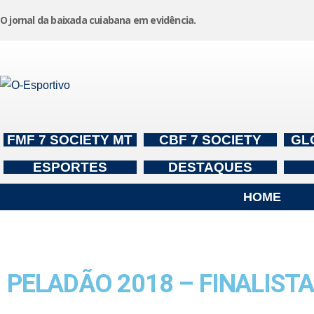
O jornal da baixada cuiabana em evidência.
Pular
para
o
conteúdo
FMF 7 SOCIETY MT
CBF 7 SOCIETY
GL
ESPORTES
DESTAQUES
HOME
PELADÃO 2018 – FINALIST