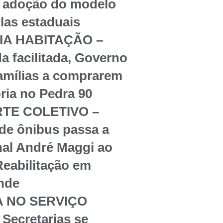
re adoção do modelo
olas estaduais
IA HABITAÇÃO –
a facilitada, Governo
famílias a comprarem
ria no Pedra 90
TE COLETIVO –
 de ônibus passa a
nal André Maggi ao
Reabilitação em
nde
A NO SERVIÇO
Secretarias se