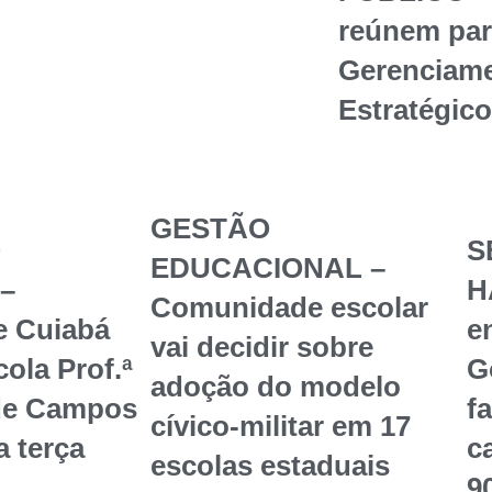
reúnem par
Gerenciame
Estratégic
GESTÃO
O
S
EDUCACIONAL –
–
H
Comunidade escolar
e Cuiabá
en
vai decidir sobre
ola Prof.ª
G
adoção do modelo
de Campos
f
cívico-militar em 17
a terça
c
escolas estaduais
9