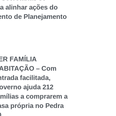
a alinhar ações do
nto de Planejamento
o
ER FAMÍLIA
ABITAÇÃO – Com
trada facilitada,
overno ajuda 212
amílias a comprarem a
asa própria no Pedra
0