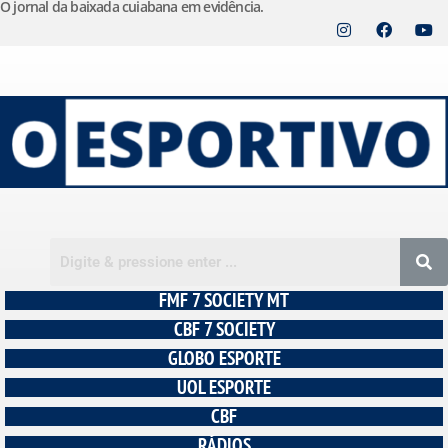
O jornal da baixada cuiabana em evidência.
Pular
para
o
conteúdo
FMF 7 SOCIETY MT
CBF 7 SOCIETY
GLOBO ESPORTE
UOL ESPORTE
CBF
RÁDIOS