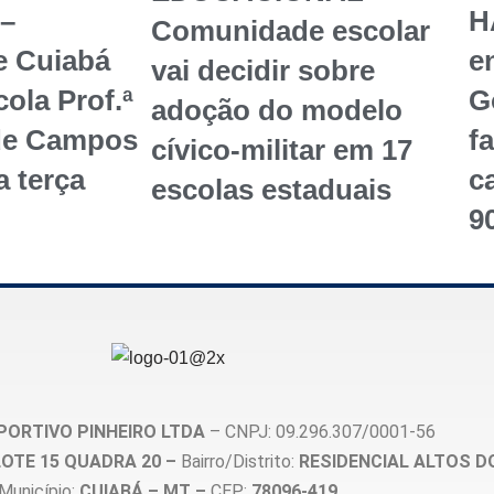
–
H
Comunidade escolar
e Cuiabá
en
vai decidir sobre
ola Prof.ª
G
adoção do modelo
de Campos
f
cívico-militar em 17
a terça
c
escolas estaduais
9
PORTIVO PINHEIRO LTDA
– CNPJ: 09.296.307/0001-56
, LOTE 15 QUADRA 20 –
Bairro/Distrito:
RESIDENCIAL ALTOS D
Município:
CUIABÁ – MT –
CEP:
78096-419