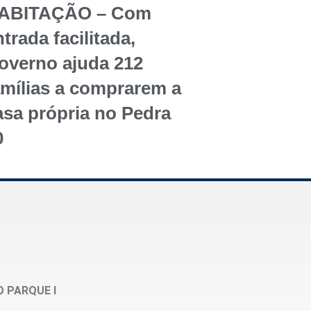
ABITAÇÃO – Com
trada facilitada,
overno ajuda 212
amílias a comprarem a
asa própria no Pedra
0
O PARQUE I