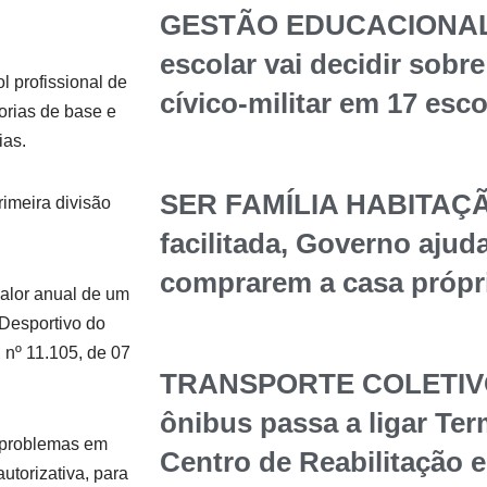
GESTÃO EDUCACIONAL
escolar vai decidir sob
l profissional de
cívico-militar em 17 esc
orias de base e
ias.
SER FAMÍLIA HABITAÇÃ
imeira divisão
facilitada, Governo ajuda
comprarem a casa própr
valor anual de um
 Desportivo do
 nº 11.105, de 07
TRANSPORTE COLETIVO 
ônibus passa a ligar Te
á problemas em
Centro de Reabilitação 
utorizativa, para