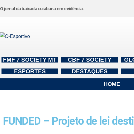
O jornal da baixada cuiabana em evidência.
Pular
para
o
conteúdo
FMF 7 SOCIETY MT
CBF 7 SOCIETY
GL
ESPORTES
DESTAQUES
HOME
FUNDED – Projeto de lei dest