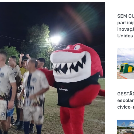
SEM CU
partici
inovaçã
Unidos
GESTÃ
escolar
cívico-