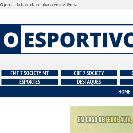
O jornal da baixada cuiabana em evidência.
Pular
para
o
conteúdo
FMF 7 SOCIETY MT
CBF 7 SOCIETY
ESPORTES
DESTAQUES
HOME