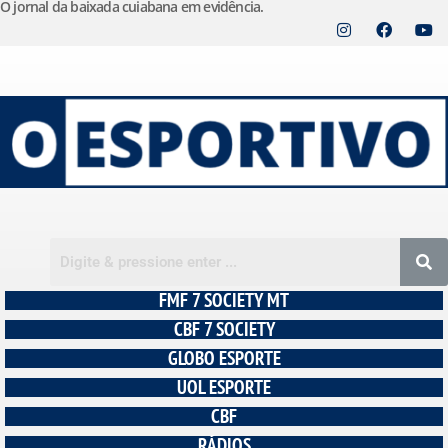
O jornal da baixada cuiabana em evidência.
Pular
para
o
conteúdo
FMF 7 SOCIETY MT
CBF 7 SOCIETY
GLOBO ESPORTE
UOL ESPORTE
CBF
RÁDIOS