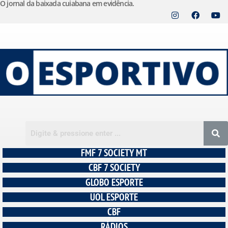
O jornal da baixada cuiabana em evidência.
Pular
para
o
conteúdo
FMF 7 SOCIETY MT
CBF 7 SOCIETY
GLOBO ESPORTE
UOL ESPORTE
CBF
RÁDIOS