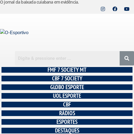
O jornal da baixada cuiabana em evidência.
Pular
para
o
conteúdo
FMF 7 SOCIETY MT
CBF 7 SOCIETY
GLOBO ESPORTE
UOL ESPORTE
CBF
RÁDIOS
ESPORTES
DESTAQUES