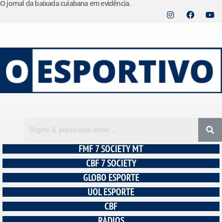
O jornal da baixada cuiabana em evidência.
Pular
para
o
conteúdo
FMF 7 SOCIETY MT
CBF 7 SOCIETY
GLOBO ESPORTE
UOL ESPORTE
CBF
RÁDIOS