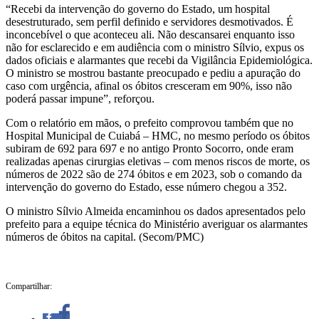
“Recebi da intervenção do governo do Estado, um hospital
desestruturado, sem perfil definido e servidores desmotivados. É
inconcebível o que aconteceu ali. Não descansarei enquanto isso
não for esclarecido e em audiência com o ministro Sílvio, expus os
dados oficiais e alarmantes que recebi da Vigilância Epidemiológica.
O ministro se mostrou bastante preocupado e pediu a apuração do
caso com urgência, afinal os óbitos cresceram em 90%, isso não
poderá passar impune”, reforçou.
Com o relatório em mãos, o prefeito comprovou também que no
Hospital Municipal de Cuiabá – HMC, no mesmo período os óbitos
subiram de 692 para 697 e no antigo Pronto Socorro, onde eram
realizadas apenas cirurgias eletivas – com menos riscos de morte, os
números de 2022 são de 274 óbitos e em 2023, sob o comando da
intervenção do governo do Estado, esse número chegou a 352.
O ministro Sílvio Almeida encaminhou os dados apresentados pelo
prefeito para a equipe técnica do Ministério averiguar os alarmantes
números de óbitos na capital. (Secom/PMC)
Compartilhar: