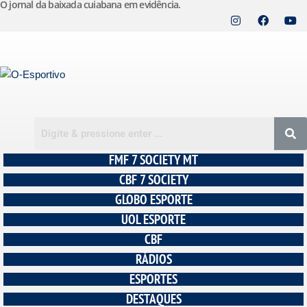
O jornal da baixada cuiabana em evidência.
Pular
para
o
conteúdo
FMF 7 SOCIETY MT
CBF 7 SOCIETY
GLOBO ESPORTE
UOL ESPORTE
CBF
RÁDIOS
ESPORTES
DESTAQUES