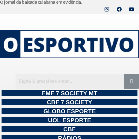
O jornal da baixada cuiabana em evidência.
Pular
para
o
conteúdo
FMF 7 SOCIETY MT
CBF 7 SOCIETY
GLOBO ESPORTE
UOL ESPORTE
CBF
RÁDIOS