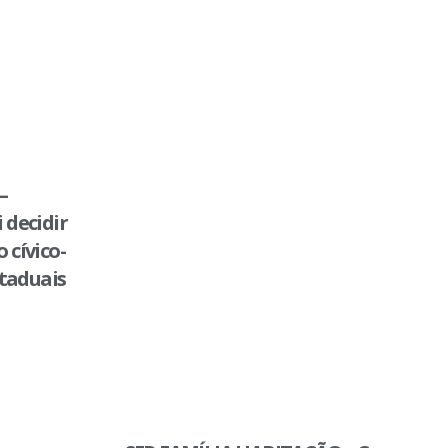
–
 decidir
 cívico-
staduais