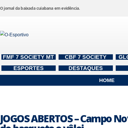
O jornal da baixada cuiabana em evidência.
Pular
para
o
conteúdo
FMF 7 SOCIETY MT
CBF 7 SOCIETY
GL
ESPORTES
DESTAQUES
HOME
JOGOS ABERTOS – Campo Novo