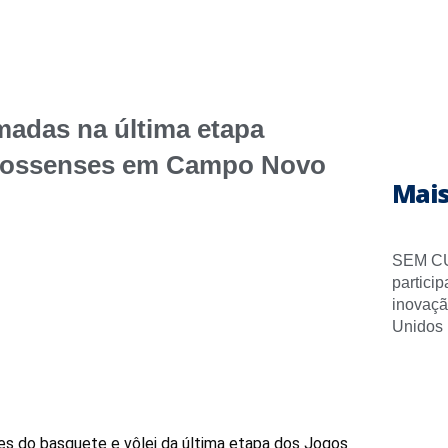
madas na última etapa
grossenses em Campo Novo
Mais
SEM CU
partici
inovaçã
Unidos
s do basquete e vôlei da última etapa dos Jogos