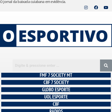
O jornal da baixada cuiabana em evidência.
Pular
para
o
conteúdo
FMF 7 SOCIETY MT
CBF 7 SOCIETY
GLOBO ESPORTE
UOL ESPORTE
CBF
RÁDIOS