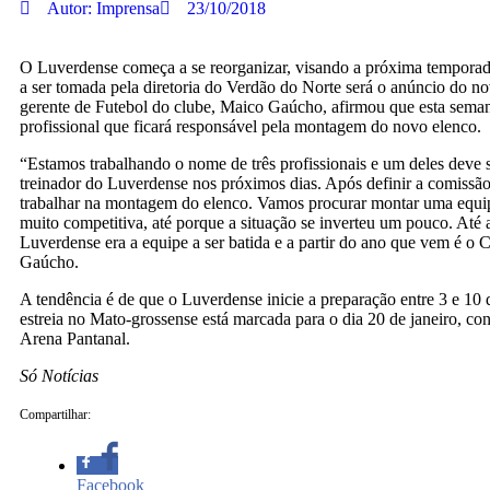
Autor:
Imprensa
23/10/2018
O Luverdense começa a se reorganizar, visando a próxima temporad
a ser tomada pela diretoria do Verdão do Norte será o anúncio do no
gerente de Futebol do clube, Maico Gaúcho, afirmou que esta seman
profissional que ficará responsável pela montagem do novo elenco.
“Estamos trabalhando o nome de três profissionais e um deles deve
treinador do Luverdense nos próximos dias. Após definir a comissã
trabalhar na montagem do elenco. Vamos procurar montar uma equi
muito competitiva, até porque a situação se inverteu um pouco. Até
Luverdense era a equipe a ser batida e a partir do ano que vem é o 
Gaúcho.
A tendência é de que o Luverdense inicie a preparação entre 3 e 10
estreia no Mato-grossense está marcada para o dia 20 de janeiro, con
Arena Pantanal.
Só Notícias
Compartilhar:
Facebook