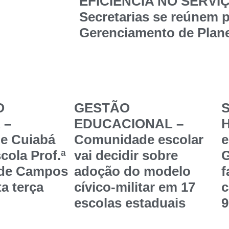
EFICIÊNCIA NO SERVI
Secretarias se reúnem p
Gerenciamento de Plane
O
GESTÃO
S
 –
EDUCACIONAL –
de Cuiabá
Comunidade escolar
e
cola Prof.ª
vai decidir sobre
G
 de Campos
adoção do modelo
f
a terça
cívico-militar em 17
c
escolas estaduais
9