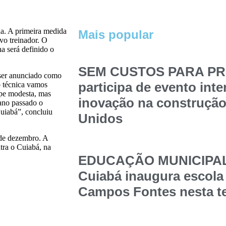
a. A primeira medida
Mais popular
vo treinador. O
a será definido o
SEM CUSTOS PARA PRE
 ser anunciado como
participa de evento int
o técnica vamos
pe modesta, mas
inovação na construção
 ano passado o
Cuiabá”, concluiu
Unidos
 de dezembro. A
tra o Cuiabá, na
EDUCAÇÃO MUNICIPAL –
Cuiabá inaugura escola
Campos Fontes nesta t