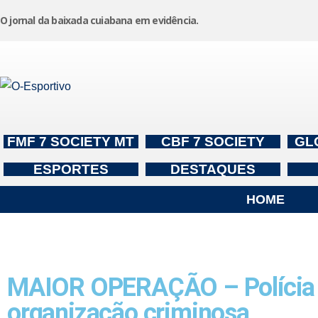
O jornal da baixada cuiabana em evidência.
Pular
para
o
conteúdo
FMF 7 SOCIETY MT
CBF 7 SOCIETY
GL
ESPORTES
DESTAQUES
HOME
MAIOR OPERAÇÃO – Polícia Ci
organização criminosa