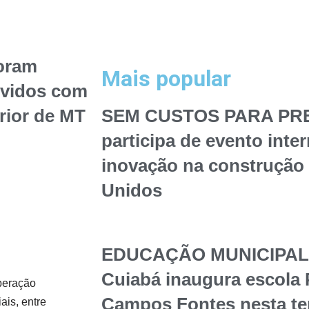
foram
Mais popular
lvidos com
erior de MT
SEM CUSTOS PARA PREF
participa de evento inte
inovação na construção 
Unidos
EDUCAÇÃO MUNICIPAL – 
Cuiabá inaugura escola 
Operação
Campos Fontes nesta te
ais, entre