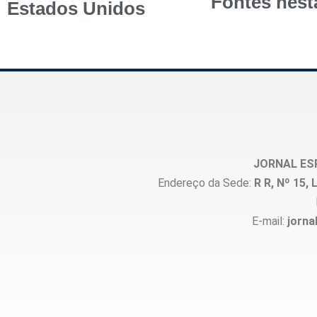
Fontes nest
Estados Unidos
JORNAL ES
Endereço da Sede:
R R, Nº 15
E-mail:
jorna