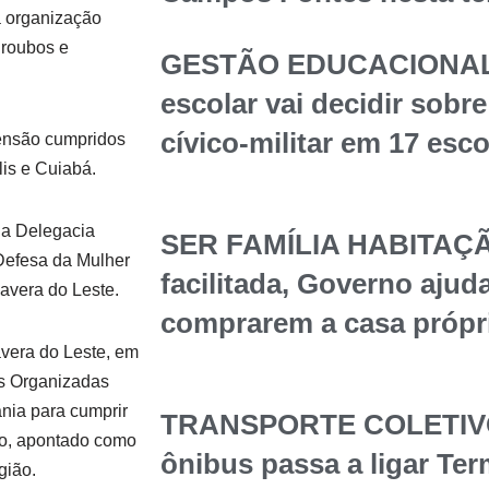
 organização
 roubos e
GESTÃO EDUCACIONAL
escolar vai decidir sob
cívico-militar em 17 esc
eensão cumpridos
is e Cuiabá.
la Delegacia
SER FAMÍLIA HABITAÇÃ
Defesa da Mulher
facilitada, Governo ajuda
avera do Leste.
comprarem a casa própr
avera do Leste, em
s Organizadas
nia para cumprir
TRANSPORTE COLETIVO 
so, apontado como
ônibus passa a ligar Te
gião.