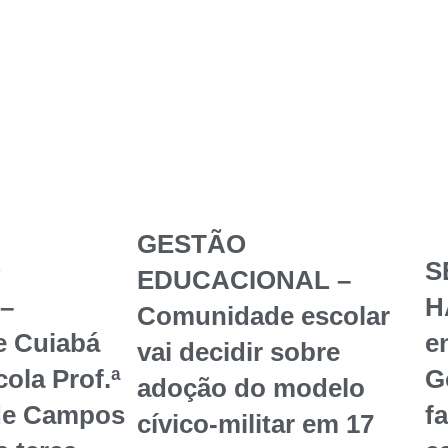
GESTÃO
O
S
EDUCACIONAL –
–
H
Comunidade escolar
e Cuiabá
en
vai decidir sobre
ola Prof.ª
G
adoção do modelo
de Campos
f
cívico-militar em 17