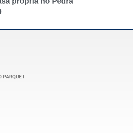
asa própria no Pedra
0
O PARQUE I