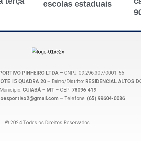
a terça
c
escolas estaduais
9
PORTIVO PINHEIRO LTDA
– CNPJ: 09.296.307/0001-56
, LOTE 15 QUADRA 20 –
Bairro/Distrito:
RESIDENCIAL ALTOS D
Município:
CUIABÁ – MT –
CEP:
78096-419
loesportivo2@gmail.com –
Telefone:
(65) 99604-0086
© 2024 Todos os Direitos Reservados.