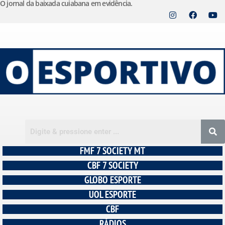
O jornal da baixada cuiabana em evidência.
Pular
para
o
conteúdo
FMF 7 SOCIETY MT
CBF 7 SOCIETY
GLOBO ESPORTE
UOL ESPORTE
CBF
RÁDIOS