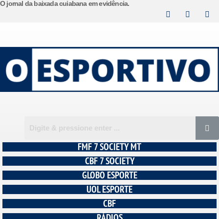
O jornal da baixada cuiabana em evidência.
Pular
para
o
conteúdo
FMF 7 SOCIETY MT
CBF 7 SOCIETY
GLOBO ESPORTE
UOL ESPORTE
CBF
RÁDIOS