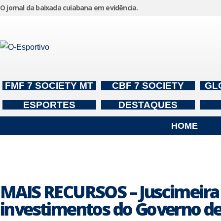
O jornal da baixada cuiabana em evidência.
Pular
para
o
conteúdo
FMF 7 SOCIETY MT
CBF 7 SOCIETY
GL
ESPORTES
DESTAQUES
HOME
MAIS RECURSOS – Juscimeira 
investimentos do Governo d