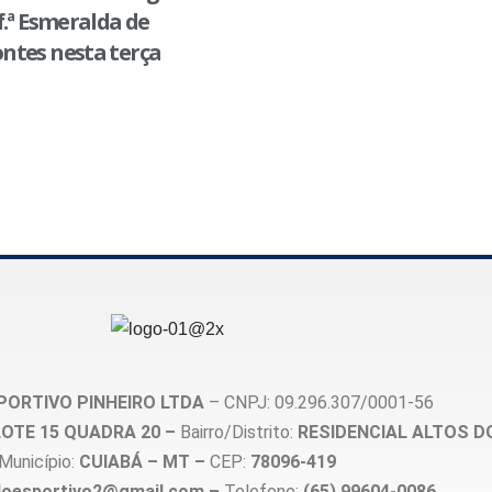
f.ª Esmeralda de
ntes nesta terça
PORTIVO PINHEIRO LTDA
– CNPJ: 09.296.307/0001-56
, LOTE 15 QUADRA 20 –
Bairro/Distrito:
RESIDENCIAL ALTOS D
Município:
CUIABÁ – MT –
CEP:
78096-419
loesportivo2@gmail.com –
Telefone:
(65) 99604-0086