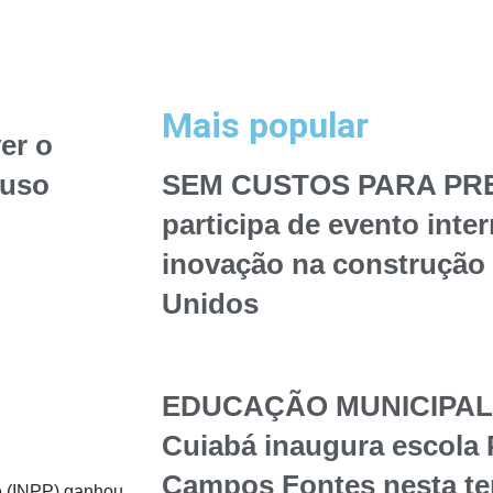
Mais popular
er o
 uso
SEM CUSTOS PARA PREF
participa de evento inte
inovação na construção 
Unidos
EDUCAÇÃO MUNICIPAL – 
Cuiabá inaugura escola 
Campos Fontes nesta te
e (INPP) ganhou,