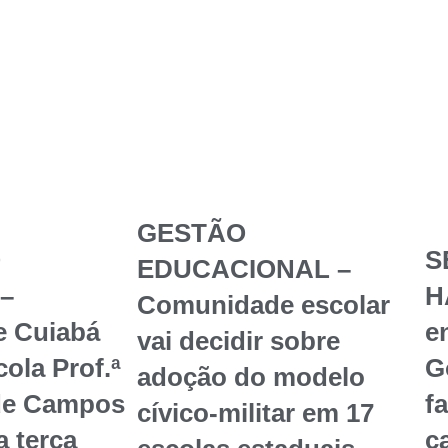
GESTÃO
O
S
EDUCACIONAL –
–
H
Comunidade escolar
e Cuiabá
en
vai decidir sobre
ola Prof.ª
G
adoção do modelo
de Campos
f
cívico-militar em 17
a terça
c