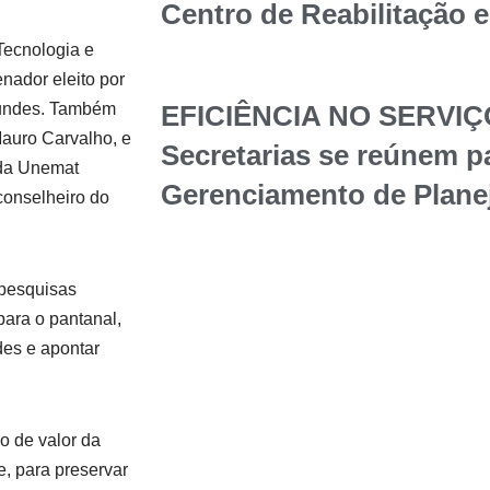
Centro de Reabilitação 
Tecnologia e
nador eleito por
gundes. Também
EFICIÊNCIA NO SERVIÇ
Mauro Carvalho, e
Secretarias se reúnem p
e da Unemat
Gerenciamento de Plane
conselheiro do
 pesquisas
para o pantanal,
des e apontar
o de valor da
te, para preservar