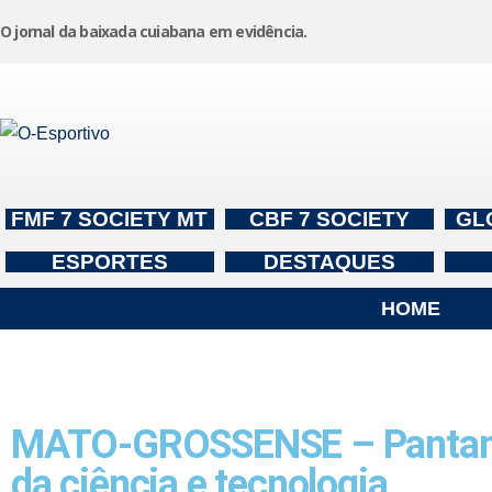
O jornal da baixada cuiabana em evidência.
Pular
para
o
conteúdo
FMF 7 SOCIETY MT
CBF 7 SOCIETY
GL
ESPORTES
DESTAQUES
HOME
MATO-GROSSENSE – Pantanal 
da ciência e tecnologia