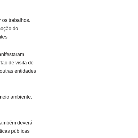
 os trabalhos.
omoção do
tes.
anifestaram
tão de visita de
outras entidades
meio ambiente.
o também deverá
íticas públicas