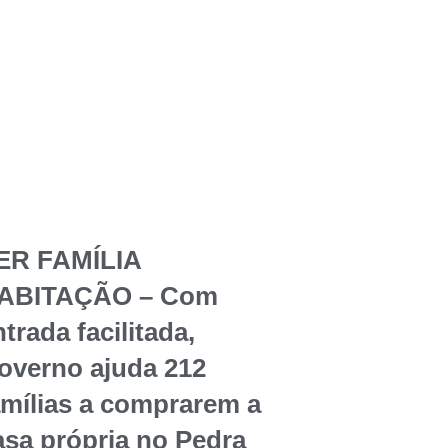
ER FAMÍLIA
ABITAÇÃO – Com
trada facilitada,
overno ajuda 212
amílias a comprarem a
asa própria no Pedra