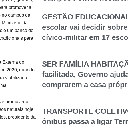
 para promover a
do no campus da
GESTÃO EDUCACIONAL
 Ministério da
escolar vai decidir sob
es e um banco de
cívico-militar em 17 esc
radicionais para
a Externa do
SER FAMÍLIA HABITAÇÃ
 em 2020, quando
facilitada, Governo ajuda
a viabilizar a
comprarem a casa própr
oma.
ve promover o
sos naturais hoje
TRANSPORTE COLETIVO 
es, presidente da
ônibus passa a ligar Te