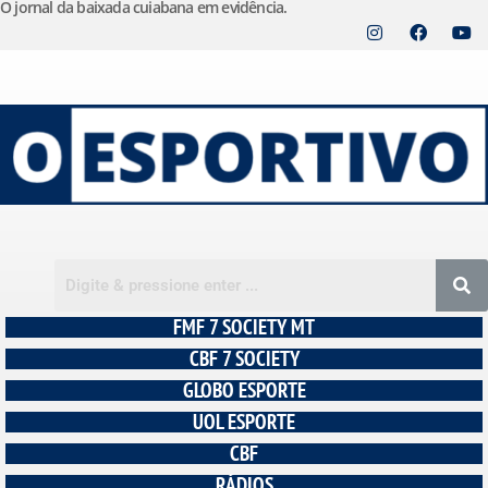
O jornal da baixada cuiabana em evidência.
Pular
para
o
conteúdo
FMF 7 SOCIETY MT
CBF 7 SOCIETY
GLOBO ESPORTE
UOL ESPORTE
CBF
RÁDIOS