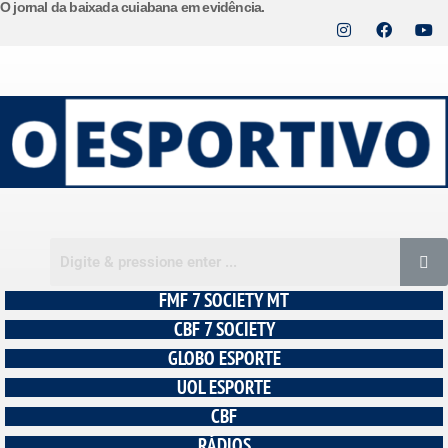
O jornal da baixada cuiabana em evidência.
Pular
para
o
conteúdo
FMF 7 SOCIETY MT
CBF 7 SOCIETY
GLOBO ESPORTE
UOL ESPORTE
CBF
RÁDIOS