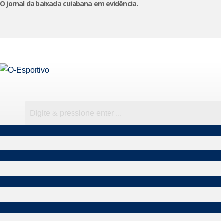
O jornal da baixada cuiabana em evidência.
Pular
para
o
conteúdo