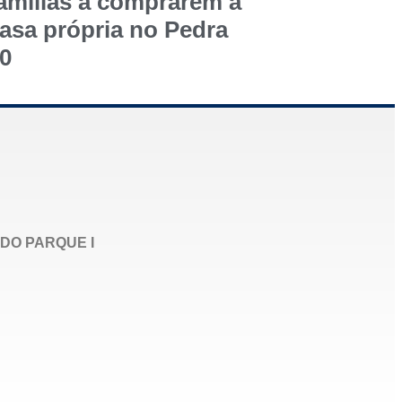
amílias a comprarem a
asa própria no Pedra
0
DO PARQUE I