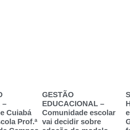
O
GESTÃO
S
 –
EDUCACIONAL –
de Cuiabá
Comunidade escolar
e
cola Prof.ª
vai decidir sobre
G