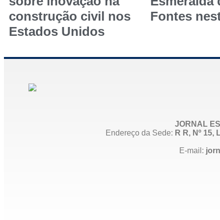
sobre inovação na
Esmeralda
construção civil nos
Fontes nest
Estados Unidos
JORNAL ES
Endereço da Sede:
R R, Nº 15
E-mail:
jor