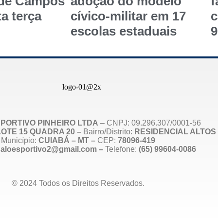
 de Campos
adoção do modelo
f
a terça
cívico-militar em 17
c
escolas estaduais
9
PORTIVO PINHEIRO LTDA
– CNPJ: 09.296.307/0001-56
, LOTE 15 QUADRA 20 –
Bairro/Distrito:
RESIDENCIAL ALTOS 
Município:
CUIABÁ – MT –
CEP:
78096-419
naloesportivo2@gmail.com –
Telefone:
(65) 99604-0086
© 2024 Todos os Direitos Reservados.