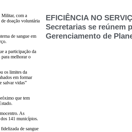
Militar, com a
EFICIÊNCIA NO SERVI
 de doação voluntária
Secretarias se reúnem p
Gerenciamento de Plane
nterna de sangue em
rço.
e a participação da
para melhorar o
u os limites da
enhados em formar
 salvar vidas”
 próximo que tem
Estado.
emocentro. As
s dos 141 municípios.
 fidelizada de sangue