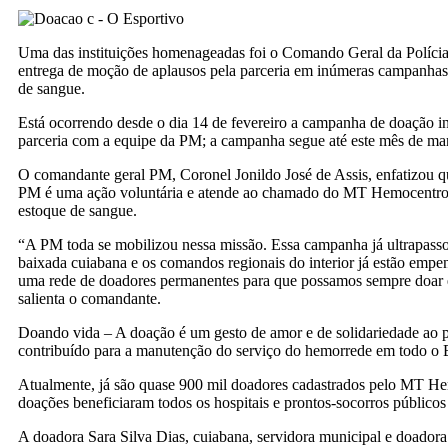
Uma das instituições homenageadas foi o Comando Geral da Polícia 
entrega de moção de aplausos pela parceria em inúmeras campanhas
de sangue.
Está ocorrendo desde o dia 14 de fevereiro a campanha de doação i
parceria com a equipe da PM; a campanha segue até este mês de ma
O comandante geral PM, Coronel Jonildo José de Assis, enfatizou qu
PM é uma ação voluntária e atende ao chamado do MT Hemocentro 
estoque de sangue.
“A PM toda se mobilizou nessa missão. Essa campanha já ultrapasso
baixada cuiabana e os comandos regionais do interior já estão emp
uma rede de doadores permanentes para que possamos sempre doar e
salienta o comandante.
Doando vida – A doação é um gesto de amor e de solidariedade ao
contribuído para a manutenção do serviço do hemorrede em todo o 
Atualmente, já são quase 900 mil doadores cadastrados pelo MT H
doações beneficiaram todos os hospitais e prontos-socorros público
A doadora Sara Silva Dias, cuiabana, servidora municipal e doadora