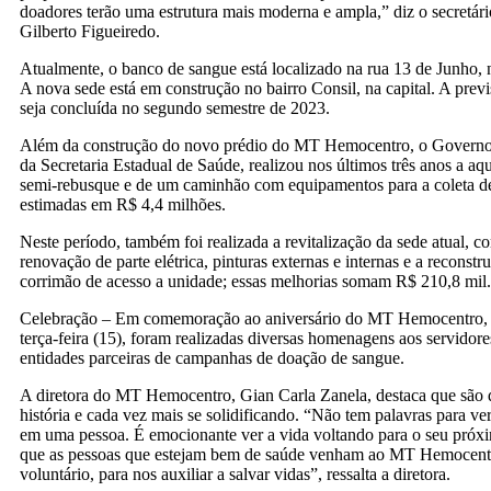
doadores terão uma estrutura mais moderna e ampla,” diz o secretár
Gilberto Figueiredo.
Atualmente, o banco de sangue está localizado na rua 13 de Junho,
A nova sede está em construção no bairro Consil, na capital. A previ
seja concluída no segundo semestre de 2023.
Além da construção do novo prédio do MT Hemocentro, o Governo 
da Secretaria Estadual de Saúde, realizou nos últimos três anos a aq
semi-rebusque e de um caminhão com equipamentos para a coleta d
estimadas em R$ 4,4 milhões.
Neste período, também foi realizada a revitalização da sede atual, 
renovação de parte elétrica, pinturas externas e internas e a reconst
corrimão de acesso a unidade; essas melhorias somam R$ 210,8 mil.
Celebração – Em comemoração ao aniversário do MT Hemocentro, 
terça-feira (15), foram realizadas diversas homenagens aos servidore
entidades parceiras de campanhas de doação de sangue.
A diretora do MT Hemocentro, Gian Carla Zanela, destaca que são 
história e cada vez mais se solidificando. “Não tem palavras para ve
em uma pessoa. É emocionante ver a vida voltando para o seu próx
que as pessoas que estejam bem de saúde venham ao MT Hemocentr
voluntário, para nos auxiliar a salvar vidas”, ressalta a diretora.