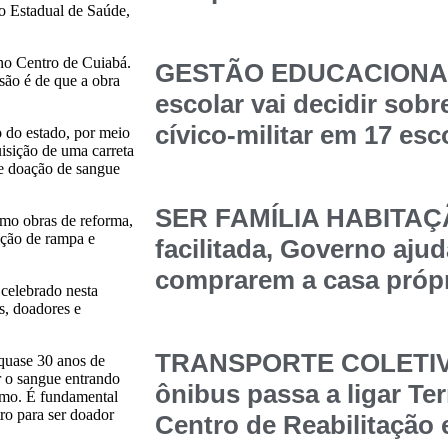
io Estadual de Saúde,
 no Centro de Cuiabá.
GESTÃO EDUCACIONAL
são é de que a obra
escolar vai decidir sob
cívico-militar em 17 esc
do estado, por meio
uisição de uma carreta
e doação de sangue
SER FAMÍLIA HABITAÇÃ
como obras de reforma,
rução de rampa e
facilitada, Governo ajud
comprarem a casa própr
celebrado nesta
s, doadores e
TRANSPORTE COLETIVO
quase 30 anos de
r o sangue entrando
ônibus passa a ligar Te
imo. É fundamental
o para ser doador
Centro de Reabilitação