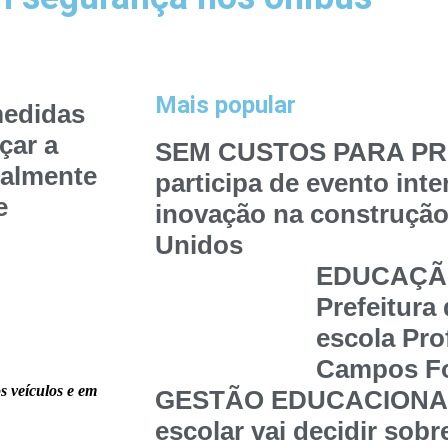
Mais popular
medidas
çar a
SEM CUSTOS PARA PRE
ialmente
participa de evento int
e
inovação na construção
Unidos
EDUCAÇÃO
Prefeitura
escola Pro
Campos Fo
s veículos e em
GESTÃO EDUCACIONAL
escolar vai decidir sob