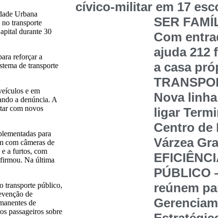
cívico-militar em 17 esc
idade Urbana
SER FAMÍ
no transporte
apital durante 30
Com entrad
ajuda 212 
ara reforçar a
a casa pró
stema de transporte
TRANSPOR
veículos e em
Nova linha
vando a denúncia. A
ntar com novos
ligar Term
Centro de 
mplementadas para
Várzea Gr
tam com câmeras de
 e a furtos, com
EFICIÊNC
afirmou. Na última
PÚBLICO –
reúnem par
 transporte público,
revenção de
Gerenciam
rmanentes de
aos passageiros sobre