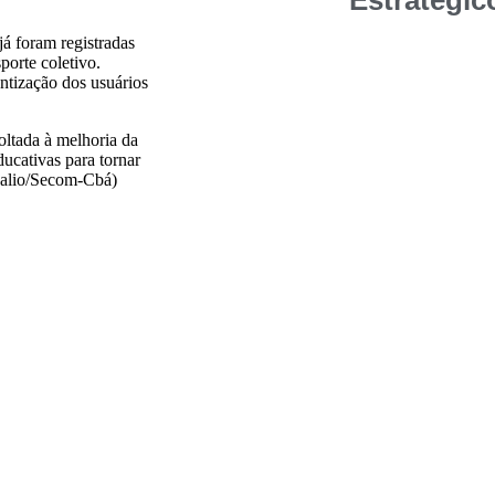
Estratégic
á foram registradas
porte coletivo.
ntização dos usuários
oltada à melhoria da
ducativas para tornar
 Lalio/Secom-Cbá)