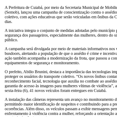
A Prefeitura de Cuiabá, por meio da Secretaria Municipal de Mobil
(Semob), lançou uma campanha de conscientização contra o assédio 
coletivo, com ações educativas que serão veiculadas em ônibus da C
dias.
A iniciativa integra o conjunto de medidas adotadas pelo município p
segurança dos passageiros, especialmente das mulheres, dentro do si
público.
A campanha será divulgada por meio de materiais informativos nos 
busdoors, alertando a população de que o assédio é crime e incenti
ação também acompanha a modernização da frota, que passou a co
equipamentos de segurança e monitoramento.
O prefeito, Abilio Brunini, destaca a importância das tecnologias i
proteger os usuários do transporte coletivo. “Os novos ônibus con
reconhecimento facial, tecnologia que auxilia no combate ao assédio
garantia de acesso às imagens para mulheres vítimas de violência”, 
sexta-feira (6), 41 novos veículos foram entregues em Cuiabá.
A instalação das câmeras representa um avanço no monitoramento do
permitindo maior identificação de suspeitos e contribuindo para a p
ocorrências. Além disso, os veículos passam a exibir mensagens pe
enfrentamento à violência contra a mulher, reforçando a orientação 