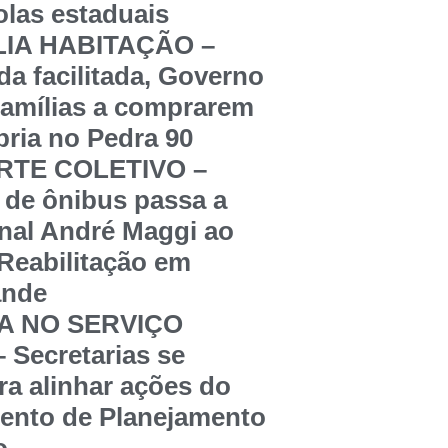
olas estaduais
LIA HABITAÇÃO –
a facilitada, Governo
famílias a comprarem
pria no Pedra 90
TE COLETIVO –
 de ônibus passa a
inal André Maggi ao
Reabilitação em
ande
IA NO SERVIÇO
 Secretarias se
a alinhar ações do
ento de Planejamento