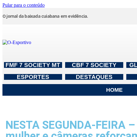
Pular para o conteúdo
O jornal da baixada cuiabana em evidência.
FMF 7 SOCIETY MT
CBF 7 SOCIETY
G
ESPORTES
DESTAQUES
HOME
NESTA SEGUNDA-FEIRA – C
mulher e câmeras reforça