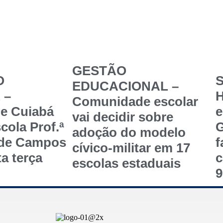
GESTÃO
O
S
EDUCACIONAL –
 –
Comunidade escolar
de Cuiabá
e
vai decidir sobre
cola Prof.ª
G
adoção do modelo
 de Campos
f
cívico-militar em 17
a terça
c
escolas estaduais
9