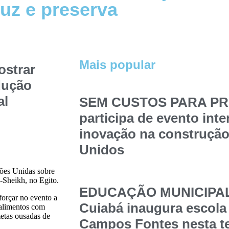
uz e preserva
Mais popular
ostrar
dução
al
SEM CUSTOS PARA PRE
participa de evento int
inovação na construção
Unidos
ões Unidas sobre
Sheikh, no Egito.
EDUCAÇÃO MUNICIPAL –
forçar no evento a
Cuiabá inaugura escola
 alimentos com
metas ousadas de
Campos Fontes nesta t