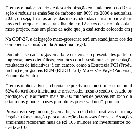
“Temos o maior projeto de descarbonização em andamento no Brasi
ação é reduzir as emissões de carbono em 80% até 2030 e neutraliza
2035, ou seja, 15 anos antes das metas adotadas na maior parte do 
possível porque estamos trabalhando em 12 eixos desde o início da
mero projeto, mas um plano de ação que já está sendo colocado em p
Na COP-27, a delegação mato-grossense terá um stand junto aos de
compõem o Consórcio da Amazônia Legal.
Durante a semana, o governador e os demais representantes participa
imprensa, mesas temáticas, reuniões com investidores e apresentaçõ
resultados de iniciativas já em campo, como a Estratégia PCI (Produ
Incluir) e programas REM (REDD Early Movers) e Page (Parceria 
Economia Verde).
“Temos muitos ativos ambientais e precisamos mostrar isso ao mun
62% do território inteiramente preservado, mesmo sendo o estado bra
produção, que alimenta mais de 300 milhões de pessoas em todo 
estado dos grandes países produtores preserva tanto”, pontuou.
Prova disso, segundo o governador, são os dados positivos na red
ilegal e a forte atuação para a proteção das nossas florestas. As açõe
ambientais receberam mais de R$ 165 milhões em investimentos do
desde 2019.