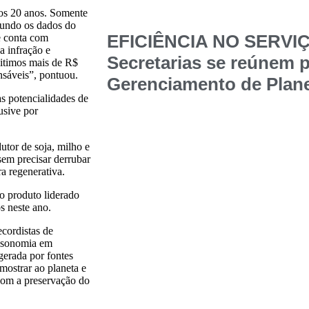
os 20 anos. Somente
gundo os dados do
EFICIÊNCIA NO SERVI
ue conta com
a infração e
Secretarias se reúnem p
mitimos mais de R$
nsáveis”, pontuou.
Gerenciamento de Plane
s potencialidades de
usive por
tor de soja, milho e
em precisar derrubar
a regenerativa.
o produto liderado
s neste ano.
cordistas de
 isonomia em
 gerada por fontes
 mostrar ao planeta e
com a preservação do