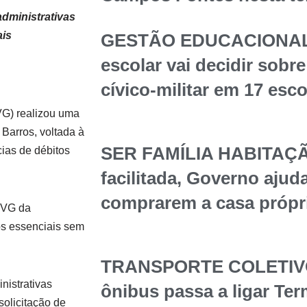
administrativas
ais
GESTÃO EDUCACIONAL
escolar vai decidir sob
cívico-militar em 17 esc
G) realizou uma
 Barros, voltada à
SER FAMÍLIA HABITAÇÃ
ias de débitos
facilitada, Governo ajuda
comprarem a casa própr
E-VG da
os essenciais sem
TRANSPORTE COLETIVO 
nistrativas
ônibus passa a ligar Te
solicitação de