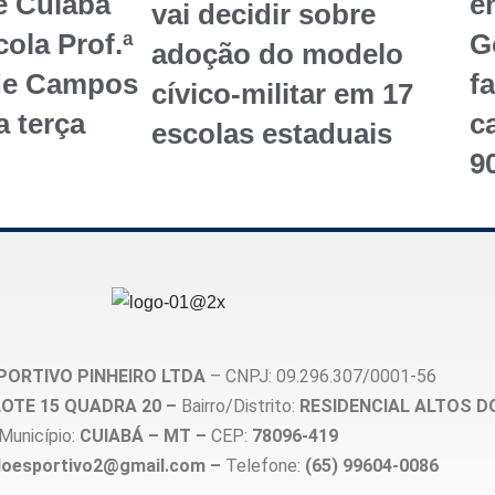
e Cuiabá
en
vai decidir sobre
ola Prof.ª
G
adoção do modelo
de Campos
f
cívico-militar em 17
a terça
c
escolas estaduais
9
PORTIVO PINHEIRO LTDA
– CNPJ: 09.296.307/0001-56
, LOTE 15 QUADRA 20 –
Bairro/Distrito:
RESIDENCIAL ALTOS D
Município:
CUIABÁ – MT –
CEP:
78096-419
loesportivo2@gmail.com –
Telefone:
(65) 99604-0086