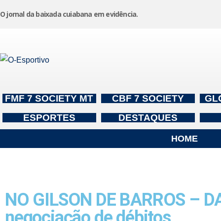
O jornal da baixada cuiabana em evidência.
Pular
para
o
conteúdo
FMF 7 SOCIETY MT
CBF 7 SOCIETY
GL
ESPORTES
DESTAQUES
HOME
NO GILSON DE BARROS – DAE-
negociação de débitos