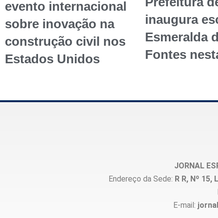
Prefeitura d
evento internacional
inaugura esc
sobre inovação na
Esmeralda 
construção civil nos
Fontes nest
Estados Unidos
JORNAL ES
Endereço da Sede:
R R, Nº 15
E-mail:
jorna