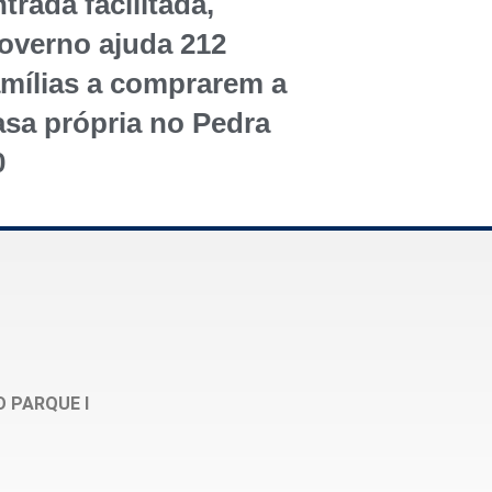
trada facilitada,
overno ajuda 212
amílias a comprarem a
asa própria no Pedra
0
O PARQUE I