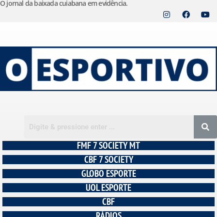
O jornal da baixada cuiabana em evidência.
Pular
para
o
conteúdo
FMF 7 SOCIETY MT
CBF 7 SOCIETY
GLOBO ESPORTE
UOL ESPORTE
CBF
RÁDIOS