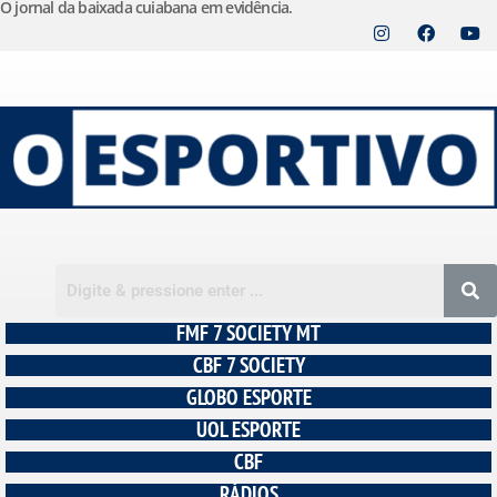
O jornal da baixada cuiabana em evidência.
Pular
para
o
conteúdo
FMF 7 SOCIETY MT
CBF 7 SOCIETY
GLOBO ESPORTE
UOL ESPORTE
CBF
RÁDIOS