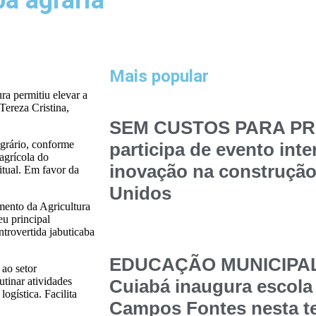
a agrária
Mais popular
ra permitiu elevar a
Tereza Cristina,
SEM CUSTOS PARA PRE
Agrário, conforme
participa de evento int
 agrícola do
inovação na construção
itual. Em favor da
Unidos
ento da Agricultura
eu principal
trovertida jabuticaba
EDUCAÇÃO MUNICIPAL –
ao setor
utinar atividades
Cuiabá inaugura escola
ogística. Facilita
Campos Fontes nesta t