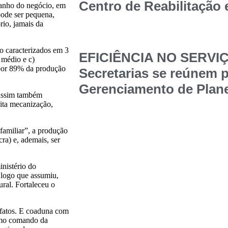
Centro de Reabilitação
manho do negócio, em
pode ser pequena,
io, jamais da
o caracterizados em 3
EFICIÊNCIA NO SERVI
e médio e c)
 por 89% da produção
Secretarias se reúnem p
Gerenciamento de Plane
 assim também
uita mecanização,
“familiar”, a produção
cra) e, ademais, ser
nistério do
 logo que assumiu,
ural. Fortaleceu o
 fatos. E coaduna com
smo comando da