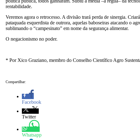
política pública, todos ganharam. Subiu a média –a régua– da tecnol
rentabilidade.
Veremos agora o retrocesso. A divisão trará perda de sinergia. Criará
pataquada esquerdista de outrora, aquelas baboseiras atacando o ag
sublimando o “campesinato” em nome da segurança alimentar.
O negacionismo no poder.
* Por Xico Graziano, membro do Conselho Científico Agro Susten
Compartilhar:
Facebook
Twitter
Whatsapp