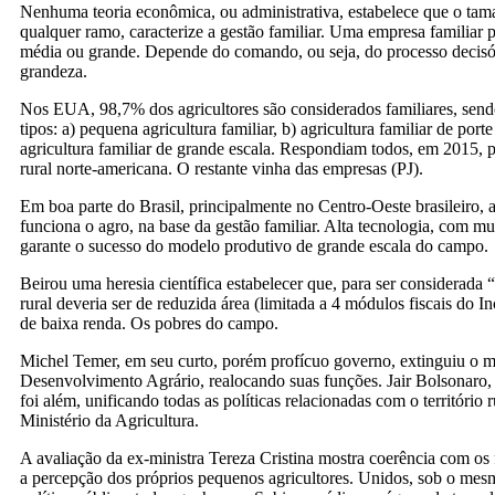
Nenhuma teoria econômica, ou administrativa, estabelece que o ta
qualquer ramo, caracterize a gestão familiar. Uma empresa familiar 
média ou grande. Depende do comando, ou seja, do processo decisór
grandeza.
Nos EUA, 98,7% dos agricultores são considerados familiares, send
tipos: a) pequena agricultura familiar, b) agricultura familiar de port
agricultura familiar de grande escala. Respondiam todos, em 2015,
rural norte-americana. O restante vinha das empresas (PJ).
Em boa parte do Brasil, principalmente no Centro-Oeste brasileiro,
funciona o agro, na base da gestão familiar. Alta tecnologia, com m
garante o sucesso do modelo produtivo de grande escala do campo.
Beirou uma heresia científica estabelecer que, para ser considerada 
rural deveria ser de reduzida área (limitada a 4 módulos fiscais do In
de baixa renda. Os pobres do campo.
Michel Temer, em seu curto, porém profícuo governo, extinguiu o mi
Desenvolvimento Agrário, realocando suas funções. Jair Bolsonaro,
foi além, unificando todas as políticas relacionadas com o território r
Ministério da Agricultura.
A avaliação da ex-ministra Tereza Cristina mostra coerência com os
a percepção dos próprios pequenos agricultores. Unidos, sob o me