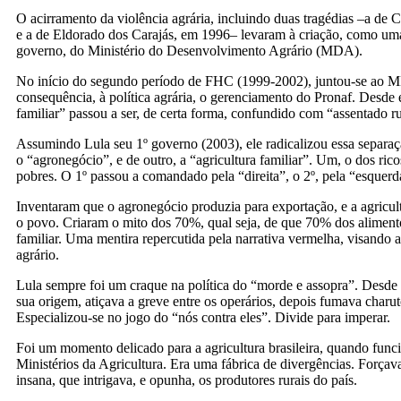
O acirramento da violência agrária, incluindo duas tragédias –a de
e a de Eldorado dos Carajás, em 1996– levaram à criação, como uma 
governo, do Ministério do Desenvolvimento Agrário (MDA).
No início do segundo período de FHC (1999-2002), juntou-se ao 
consequência, à política agrária, o gerenciamento do Pronaf. Desde e
familiar” passou a ser, de certa forma, confundido com “assentado ru
Assumindo Lula seu 1º governo (2003), ele radicalizou essa separaç
o “agronegócio”, e de outro, a “agricultura familiar”. Um, o dos rico
pobres. O 1º passou a comandado pela “direita”, o 2º, pela “esquerd
Inventaram que o agronegócio produzia para exportação, e a agricult
o povo. Criaram o mito dos 70%, qual seja, de que 70% dos aliment
familiar. Uma mentira repercutida pela narrativa vermelha, visando a
agrário.
Lula sempre foi um craque na política do “morde e assopra”. Desde a
sua origem, atiçava a greve entre os operários, depois fumava charu
Especializou-se no jogo do “nós contra eles”. Divide para imperar.
Foi um momento delicado para a agricultura brasileira, quando fun
Ministérios da Agricultura. Era uma fábrica de divergências. Força
insana, que intrigava, e opunha, os produtores rurais do país.