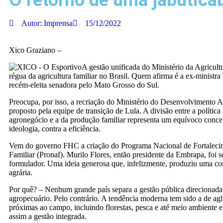
O retorno de uma jabuticab
Autor:
Imprensa
15/12/2022
Xico Graziano –
A gestão unificada do Ministério da Agricultu
régua da agricultura familiar no Brasil. Quem afirma é a ex-ministra 
recém-eleita senadora pelo Mato Grosso do Sul.
Preocupa, por isso, a recriação do Ministério do Desenvolvimento 
proposto pela equipe de transição de Lula. A divisão entre a política
agronegócio e a da produção familiar representa um equívoco conce
ideologia, contra a eficiência.
Vem do governo FHC a criação do Programa Nacional de Fortalecim
Familiar (Pronaf). Murilo Flores, então presidente da Embrapa, foi s
formulador. Uma ideia generosa que, infelizmente, produziu uma con
agrária.
Por quê? – Nenhum grande país separa a gestão pública direcionada 
agropecuário. Pelo contrário. A tendência moderna tem sido a de agl
próximas ao campo, incluindo florestas, pesca e até meio ambiente e l
assim a gestão integrada.