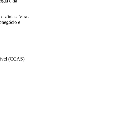
ogia e da
 cizânias. Virá a
ronegócio e
tável (CCAS)