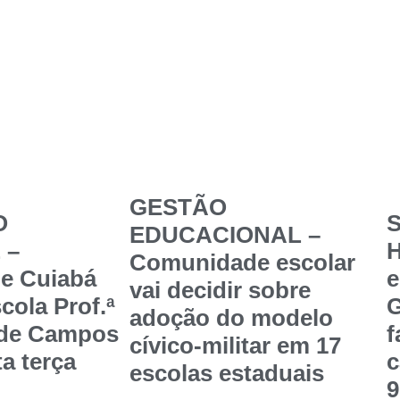
GESTÃO
O
S
EDUCACIONAL –
 –
Comunidade escolar
de Cuiabá
e
vai decidir sobre
cola Prof.ª
G
adoção do modelo
 de Campos
f
cívico-militar em 17
a terça
c
escolas estaduais
9