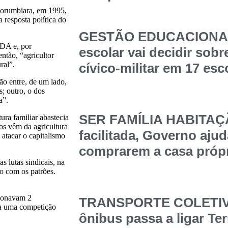
 Corumbiara, em 1995,
resposta política do
GESTÃO EDUCACIONAL
MDA e, por
escolar vai decidir sob
ntão, “agricultor
ral”.
cívico-militar em 17 esc
ão entre, de um lado,
s; outro, o dos
a”.
SER FAMÍLIA HABITAÇÃ
ura familiar abastecia
os vêm da agricultura
facilitada, Governo ajud
 atacar o capitalismo
comprarem a casa própr
s lutas sindicais, na
to com os patrões.
cionavam 2
TRANSPORTE COLETIVO
va uma competição
ônibus passa a ligar Te