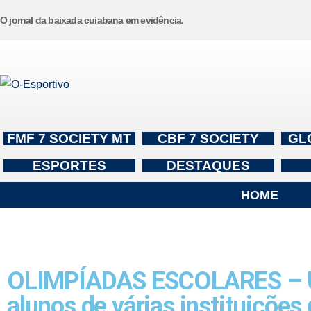
O jornal da baixada cuiabana em evidência.
Pular
para
o
conteúdo
FMF 7 SOCIETY MT
CBF 7 SOCIETY
GL
ESPORTES
DESTAQUES
HOME
OLIMPÍADAS ESCOLARES – Um
alunos de várias instituições