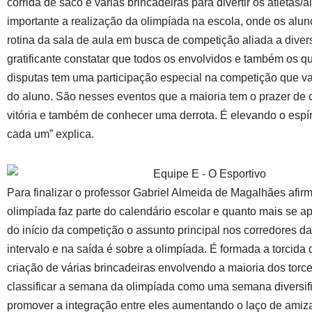
corrida de saco e várias brincadeiras para divertir os atletas/a
importante a realização da olimpíada na escola, onde os alu
rotina da sala de aula em busca de competição aliada a diver
gratificante constatar que todos os envolvidos e também os q
disputas tem uma participação especial na competição que val
do aluno. São nesses eventos que a maioria tem o prazer d
vitória e também de conhecer uma derrota. É elevando o espír
cada um” explica.
Para finalizar o professor Gabriel Almeida de Magalhães afir
olimpíada faz parte do calendário escolar e quanto mais se a
do início da competição o assunto principal nos corredores da
intervalo e na saída é sobre a olimpíada. É formada a torcida
criação de várias brincadeiras envolvendo a maioria dos tor
classificar a semana da olimpíada como uma semana diversi
promover a integração entre eles aumentando o laço de amiz