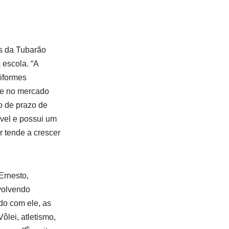
os da Tubarão
 escola. “A
iformes
de no mercado
o de prazo de
ível e possui um
r tende a crescer
Ernesto,
volvendo
do com ele, as
ôlei, atletismo,