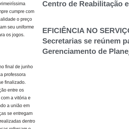
Centro de Reabilitação 
rimeiríssima
empre cumpre com
alidade o preço
gam seu uniforme
EFICIÊNCIA NO SERVIÇ
ra os jogos.
Secretarias se reúnem p
Gerenciamento de Plane
o final de junho
a professora
e finalizado.
ção entre os
 com a vitória e
ndo a união em
nças se entregam
realizadas dentro
nças reforçam o