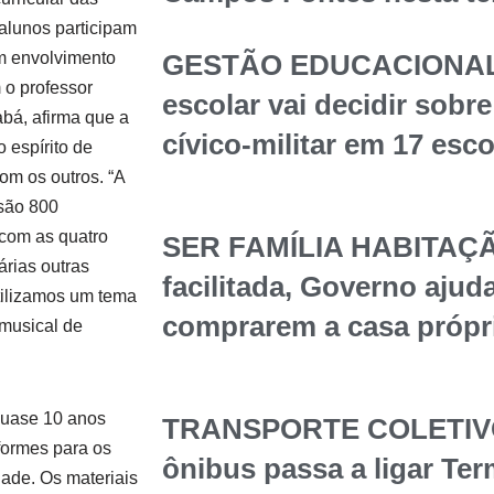
alunos participam
m envolvimento
GESTÃO EDUCACIONAL
 o professor
escolar vai decidir sob
bá, afirma que a
cívico-militar em 17 esc
 espírito de
om os outros. “A
 são 800
 com as quatro
SER FAMÍLIA HABITAÇÃ
árias outras
facilitada, Governo ajuda
tilizamos um tema
comprarem a casa própr
 musical de
quase 10 anos
TRANSPORTE COLETIVO 
formes para os
ônibus passa a ligar Te
dade. Os materiais