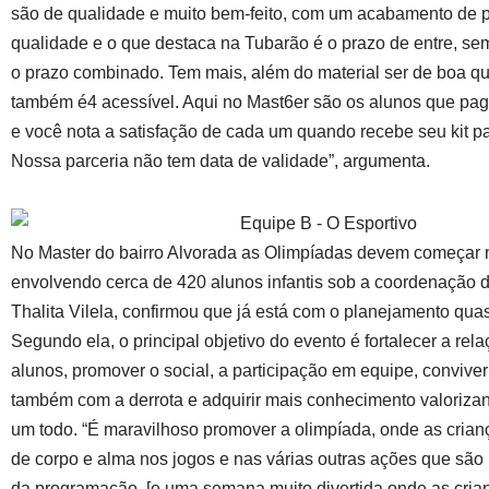
são de qualidade e muito bem-feito, com um acabamento de p
qualidade e o que destaca na Tubarão é o prazo de entre, s
o prazo combinado. Tem mais, além do material ser de boa qu
também é4 acessível. Aqui no Mast6er são os alunos que pa
e você nota a satisfação de cada um quando recebe seu kit pa
Nossa parceria não tem data de validade”, argumenta.
No Master do bairro Alvorada as Olimpíadas devem começar n
envolvendo cerca de 420 alunos infantis sob a coordenação d
Thalita Vilela, confirmou que já está com o planejamento quas
Segundo ela, o principal objetivo do evento é fortalecer a rela
alunos, promover o social, a participação em equipe, conviver
também com a derrota e adquirir mais conhecimento valoriza
um todo. “É maravilhoso promover a olimpíada, onde as cria
de corpo e alma nos jogos e nas várias outras ações que são 
da programação. [e uma semana muito divertida onde as cria