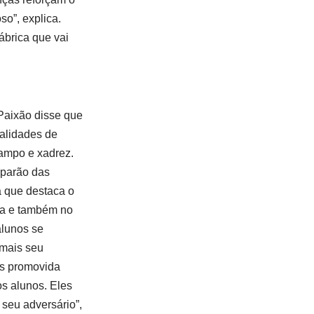
o”, explica.
ábrica que vai
Paixão disse que
alidades de
campo e xadrez.
iparão das
a que destaca o
ica e também no
alunos se
 mais seu
is promovida
os alunos. Eles
seu adversário”,