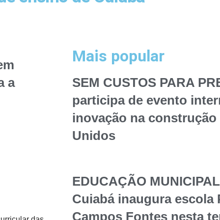
Mais popular
uem
a a
SEM CUSTOS PARA PREF
participa de evento inte
inovação na construção 
Unidos
EDUCAÇÃO MUNICIPAL – 
Cuiabá inaugura escola 
Campos Fontes nesta te
urricular das