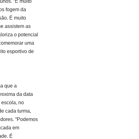
lunos. “É muito
nos fogem da
são. É muito
ue assistem as
oriza o potencial
e comemorar uma
ito esportivo de
ma que a
proxima da data
 escola, no
 de cada turma,
cedores. “Podemos
ficada em
ade. É