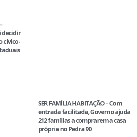
–
 decidir
 cívico-
staduais
SER FAMÍLIA HABITAÇÃO – Com
entrada facilitada, Governo ajuda
212 famílias a comprarem a casa
própria no Pedra 90