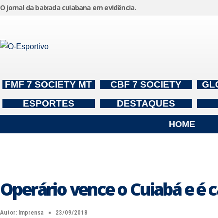
O jornal da baixada cuiabana em evidência.
Pular
para
o
conteúdo
FMF 7 SOCIETY MT
CBF 7 SOCIETY
GL
ESPORTES
DESTAQUES
HOME
Operário vence o Cuiabá e é c
Autor:
Imprensa
23/09/2018