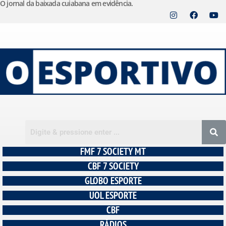
O jornal da baixada cuiabana em evidência.
Pular
para
o
conteúdo
FMF 7 SOCIETY MT
CBF 7 SOCIETY
GLOBO ESPORTE
UOL ESPORTE
CBF
RÁDIOS