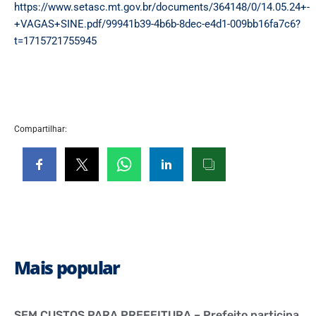
https://www.setasc.mt.gov.br/documents/364148/0/14.05.24+-
+VAGAS+SINE.pdf/99941b39-4b6b-8dec-e4d1-009bb16fa7c6?
t=1715721755945
Compartilhar:
Mais popular
SEM CUSTOS PARA PREFEITURA – Prefeito participa