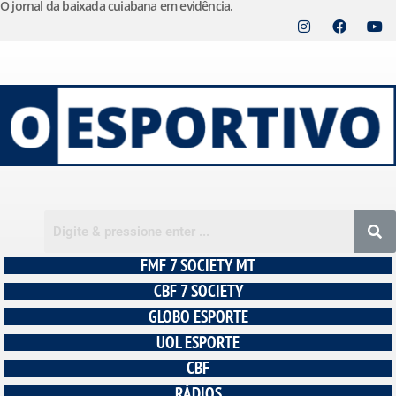
O jornal da baixada cuiabana em evidência.
Pular
para
o
conteúdo
FMF 7 SOCIETY MT
CBF 7 SOCIETY
GLOBO ESPORTE
UOL ESPORTE
CBF
RÁDIOS