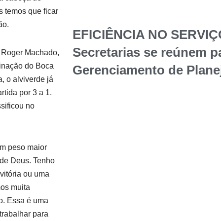
s temos que ficar
ão.
EFICIÊNCIA NO SERVIÇ
Secretarias se reúnem p
e Roger Machado,
iminação do Boca
Gerenciamento de Plane
, o alviverde já
tida por 3 a 1.
sificou no
um peso maior
 de Deus. Tenho
vitória ou uma
mos muita
o. Essa é uma
trabalhar para