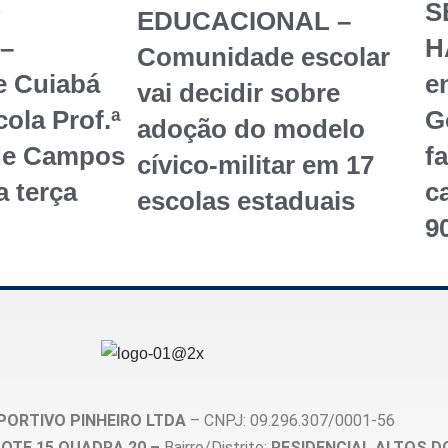
O
S
EDUCACIONAL –
–
H
Comunidade escolar
e Cuiabá
en
vai decidir sobre
ola Prof.ª
G
adoção do modelo
de Campos
f
cívico-militar em 17
a terça
c
escolas estaduais
9
PORTIVO PINHEIRO LTDA
– CNPJ: 09.296.307/0001-56
, LOTE 15 QUADRA 20 –
Bairro/Distrito:
RESIDENCIAL ALTOS D