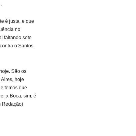
.
te é justa, e que
quência no
l faltando sete
contra o Santos,
hoje. São os
Aires, hoje
ue temos que
er x Boca, sim, é
om Redação)