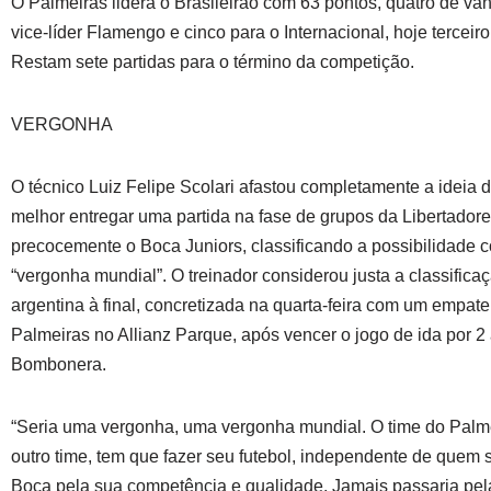
O Palmeiras lidera o Brasileirão com 63 pontos, quatro de va
vice-líder Flamengo e cinco para o Internacional, hoje terceir
Restam sete partidas para o término da competição.
VERGONHA
O técnico Luiz Felipe Scolari afastou completamente a ideia d
melhor entregar uma partida na fase de grupos da Libertadore
precocemente o Boca Juniors, classificando a possibilidade
“vergonha mundial”. O treinador considerou justa a classifica
argentina à final, concretizada na quarta-feira com um empate
Palmeiras no Allianz Parque, após vencer o jogo de ida por 2 
Bombonera.
“Seria uma vergonha, uma vergonha mundial. O time do Palme
outro time, tem que fazer seu futebol, independente de quem s
Boca pela sua competência e qualidade. Jamais passaria pe