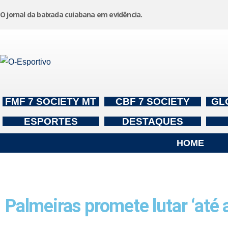
O jornal da baixada cuiabana em evidência.
Pular
para
o
conteúdo
FMF 7 SOCIETY MT
CBF 7 SOCIETY
GL
ESPORTES
DESTAQUES
HOME
Palmeiras promete lutar ‘até 