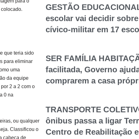
ntagem para o
GESTÃO EDUCACIONAL
o colocado.
escolar vai decidir sob
cívico-militar em 17 esc
e que teria sido
SER FAMÍLIA HABITAÇÃ
s para eliminar
facilitada, Governo ajuda
 como uma
ção da equipe
comprarem a casa própr
 por 2 a 2 com o
a 0 na
TRANSPORTE COLETIVO 
ônibus passa a ligar Te
iras, ou qualquer
eja. Classificou o
Centro de Reabilitação 
la cabeça de