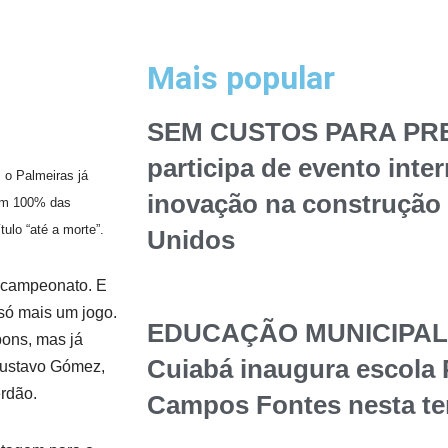
Mais popular
SEM CUSTOS PARA PREF
participa de evento inte
 o Palmeiras já
inovação na construção 
com 100% das
tulo “até a morte”.
Unidos
 campeonato. E
i só mais um jogo.
EDUCAÇÃO MUNICIPAL – 
ons, mas já
Cuiabá inaugura escola 
Gustavo Gómez,
erdão.
Campos Fontes nesta te