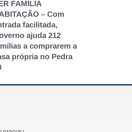
ER FAMÍLIA
ABITAÇÃO – Com
trada facilitada,
overno ajuda 212
amílias a comprarem a
asa própria no Pedra
0
O PARQUE I