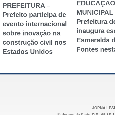
EDUCAÇÃ
PREFEITURA –
MUNICIPAL 
Prefeito participa de
Prefeitura d
evento internacional
inaugura esc
sobre inovação na
Esmeralda 
construção civil nos
Fontes nest
Estados Unidos
JORNAL ES
Endereço da Sede:
R R, Nº 15