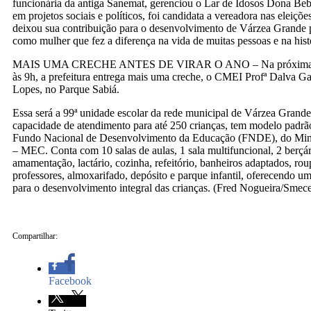
funcionária da antiga Sanemat, gerenciou o Lar de Idosos Dona Be
em projetos sociais e políticos, foi candidata a vereadora nas eleiçõ
deixou sua contribuição para o desenvolvimento de Várzea Grande po
como mulher que fez a diferença na vida de muitas pessoas e na hist
MAIS UMA CRECHE ANTES DE VIRAR O ANO – Na próxima sext
às 9h, a prefeitura entrega mais uma creche, o CMEI Profª Dalva Ga
Lopes, no Parque Sabiá.
Essa será a 99ª unidade escolar da rede municipal de Várzea Gran
capacidade de atendimento para até 250 crianças, tem modelo padrã
Fundo Nacional de Desenvolvimento da Educação (FNDE), do Mini
– MEC. Conta com 10 salas de aulas, 1 sala multifuncional, 2 berçári
amamentação, lactário, cozinha, refeitório, banheiros adaptados, roup
professores, almoxarifado, depósito e parque infantil, oferecendo u
para o desenvolvimento integral das crianças. (Fred Nogueira/Sme
Compartilhar:
Facebook