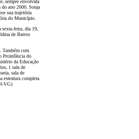
bé, sempre envolvida
es do ano 2000. Sonja
r sua trajetória
ória do Município.
a-feira, dia 19,
ldina de Barros
de. Também com
o Proinfância do
stério da Educação
os, 1 sala de
aria, sala de
ma estrutura completa
cel-VG)