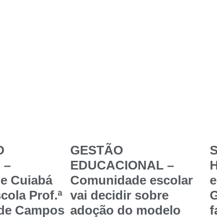
O
GESTÃO
S
 –
EDUCACIONAL –
de Cuiabá
Comunidade escolar
e
cola Prof.ª
vai decidir sobre
G
 de Campos
adoção do modelo
f