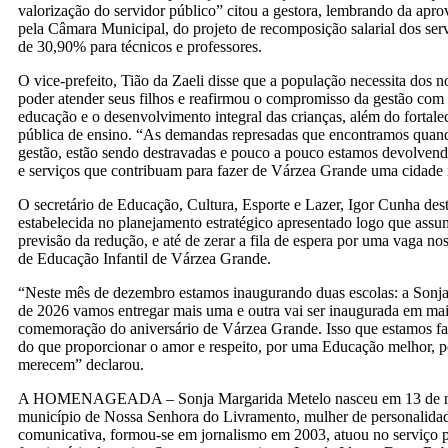
valorização do servidor público” citou a gestora, lembrando da apr
pela Câmara Municipal, do projeto de recomposição salarial dos se
de 30,90% para técnicos e professores.
O vice-prefeito, Tião da Zaeli disse que a população necessita dos
poder atender seus filhos e reafirmou o compromisso da gestão com
educação e o desenvolvimento integral das crianças, além do fortale
pública de ensino. “As demandas represadas que encontramos quand
gestão, estão sendo destravadas e pouco a pouco estamos devolven
e serviços que contribuam para fazer de Várzea Grande uma cidade
O secretário de Educação, Cultura, Esporte e Lazer, Igor Cunha des
estabelecida no planejamento estratégico apresentado logo que assum
previsão da redução, e até de zerar a fila de espera por uma vaga n
de Educação Infantil de Várzea Grande.
“Neste mês de dezembro estamos inaugurando duas escolas: a Sonj
de 2026 vamos entregar mais uma e outra vai ser inaugurada em mai
comemoração do aniversário de Várzea Grande. Isso que estamos f
do que proporcionar o amor e respeito, por uma Educação melhor, po
merecem” declarou.
A HOMENAGEADA – Sonja Margarida Metelo nasceu em 13 de n
município de Nossa Senhora do Livramento, mulher de personalidad
comunicativa, formou-se em jornalismo em 2003, atuou no serviço p