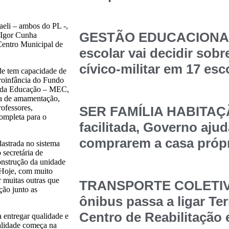
aeli – ambos do PL -,
GESTÃO EDUCACIONAL
, Igor Cunha
 Centro Municipal de
escolar vai decidir sob
cívico-militar em 17 esc
de tem capacidade de
Proinfância do Fundo
o da Educação – MEC,
ala de amamentação,
rofessores,
SER FAMÍLIA HABITAÇÃ
completa para o
facilitada, Governo ajud
comprarem a casa própr
dastrada no sistema
secretária de
onstrução da unidade
“Hoje, com muito
 muitas outras que
TRANSPORTE COLETIVO
ção junto as
ônibus passa a ligar Te
Centro de Reabilitação
 entregar qualidade e
alidade começa na