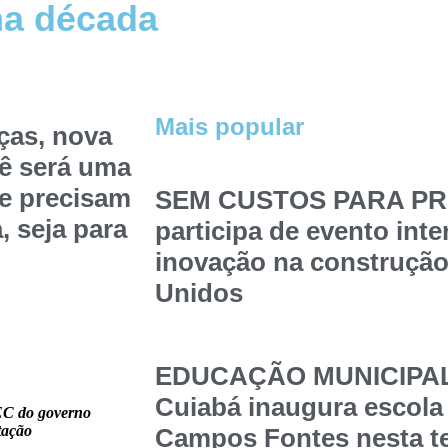
ma década
Mais popular
ças, nova
pê será uma
ue precisam
SEM CUSTOS PARA PRE
a, seja para
participa de evento int
inovação na construção
Unidos
EDUCAÇÃO MUNICIPAL –
Cuiabá inaugura escola
MEC do governo
tação
Campos Fontes nesta t