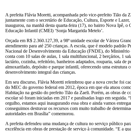
A prefeita Flávia Moretti, acompanhada pelo vice-prefeito Tião da Z
juntamente com o secretário de Educação, Cultura, Esporte e Lazer
inaugurou, na manhã desta quarta-feira (17), no bairro Nova Ipê, o
Educação Infantil (CMEI) ‘Sonja Margarida Metelo’.
Orçada em R$ 2.360.127,39, a 98ª unidade escolar de Várzea Gran
atendimento para até 250 crianças. A escola, que é modelo padrão 
Nacional de Desenvolvimento da Educação (FNDE), do Ministéri
conta com 10 salas de aulas, 1 sala multifuncional, 2 berçários, 1 s
lactário, cozinha, refeitório, banheiros adaptados, rouparia, sala de p
almoxarifado, depósito e parque infantil, oferecendo uma estrutura 
desenvolvimento integral das crianças.
Em seu discurso, Flávia Moretti relembrou que a nova creche foi ca
do MEC do governo federal em 2012, época em que ela atuou como 
Habitação na gestão do prefeito Tião da Zaeli. Porém, as obras de c
escolar só foram iniciadas em 2017 e paralisadas logo em seguida. 
orgulho, estamos aqui inaugurando essa obra e ainda vamos entregar
conseguimos destravar os recursos com muito trabalho de determina
autoridades em Brasília” comemorou.
A prefeita defendeu uma mudança de cultura no serviço público para
excelência em obras de prestação de serviço à comunidade. “E a qu