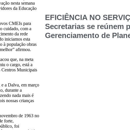
ovação nesta semana
rvidores da Educação
EFICIÊNCIA NO SERVI
 novos CMEIs para
Secretarias se reúnem p
 o cuidado, com a
Gerenciamento de Plane
cimento da rede
o iniciamos esta
do à população obras
 melhor” afirmou.
tacou que, na meta
iu o cargo, está a
os Centros Municipais
a e a Dalva, em março
o, durante a
azendo nada mais é
is nossas crianças
ovembro de 1963 no
e forte,
úblico, foi