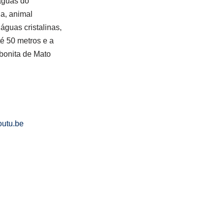
águas do
da, animal
guas cristalinas,
é 50 metros e a
 bonita de Mato
utu.be