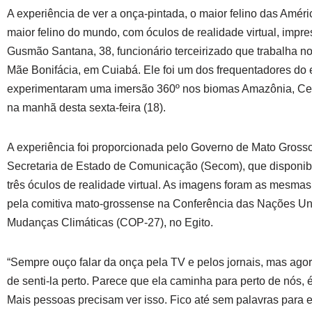
A experiência de ver a onça-pintada, o maior felino das Améric
maior felino do mundo, com óculos de realidade virtual, impr
Gusmão Santana, 38, funcionário terceirizado que trabalha n
Mãe Bonifácia, em Cuiabá. Ele foi um dos frequentadores do
experimentaram uma imersão 360º nos biomas Amazônia, Cer
na manhã desta sexta-feira (18).
A experiência foi proporcionada pelo Governo de Mato Grosso
Secretaria de Estado de Comunicação (Secom), que disponibi
três óculos de realidade virtual. As imagens foram as mesma
pela comitiva mato-grossense na Conferência das Nações Un
Mudanças Climáticas (COP-27), no Egito.
“Sempre ouço falar da onça pela TV e pelos jornais, mas agora 
de senti-la perto. Parece que ela caminha para perto de nós, 
Mais pessoas precisam ver isso. Fico até sem palavras para 