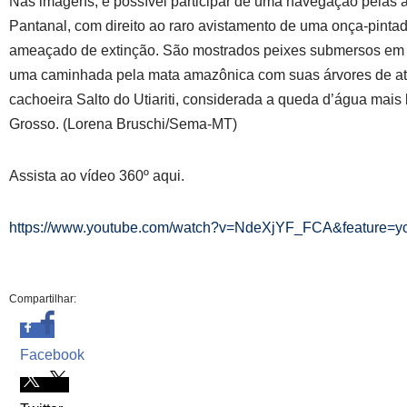
Nas imagens, é possível participar de uma navegação pelas 
Pantanal, com direito ao raro avistamento de uma onça-pinta
ameaçado de extinção. São mostrados peixes submersos em á
uma caminhada pela mata amazônica com suas árvores de at
cachoeira Salto do Utiariti, considerada a queda d’água mais
Grosso. (Lorena Bruschi/Sema-MT)
Assista ao vídeo 360º aqui.
https://www.youtube.com/watch?v=NdeXjYF_FCA&feature=yo
Compartilhar:
Facebook