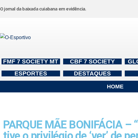
O jornal da baixada cuiabana em evidência.
Pular
para
o
conteúdo
FMF 7 SOCIETY MT
CBF 7 SOCIETY
GL
ESPORTES
DESTAQUES
HOME
PARQUE MÃE BONIFÁCIA – “Sem
tive o privilégio de ‘ver’ de pe