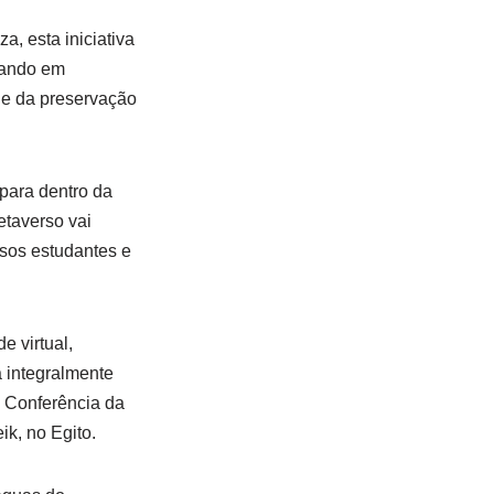
, esta iniciativa
tando em
de da preservação
para dentro da
etaverso vai
ssos estudantes e
e virtual,
 integralmente
 Conferência da
k, no Egito.