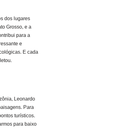
os dos lugares
to Grosso, e a
ntribui para a
ressante e
cológicas. E cada
etou.
zônia, Leonardo
paisagens. Para
ontos turísticos.
harmos para baixo