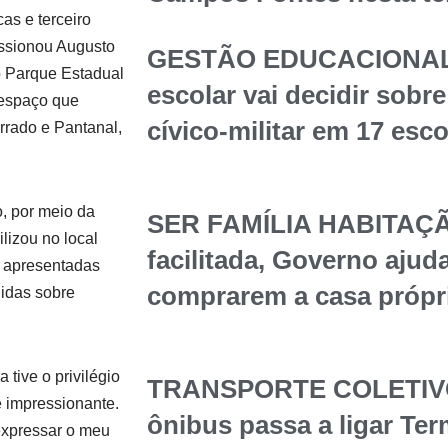
as e terceiro
essionou Augusto
GESTÃO EDUCACIONAL
o Parque Estadual
escolar vai decidir sob
 espaço que
cívico-militar em 17 esc
rado e Pantanal,
, por meio da
SER FAMÍLIA HABITAÇÃ
lizou no local
facilitada, Governo ajuda
s apresentadas
comprarem a casa própr
idas sobre
tive o privilégio
TRANSPORTE COLETIVO 
é impressionante.
ônibus passa a ligar Te
expressar o meu