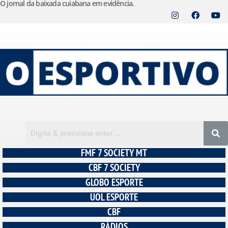
O jornal da baixada cuiabana em evidência.
Pular
para
o
conteúdo
FMF 7 SOCIETY MT
CBF 7 SOCIETY
GLOBO ESPORTE
UOL ESPORTE
CBF
RÁDIOS