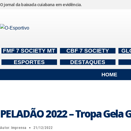
O jornal da baixada cuiabana em evidência.
Pular
para
o
conteúdo
FMF 7 SOCIETY MT
CBF 7 SOCIETY
GL
ESPORTES
DESTAQUES
HOME
PELADÃO 2022 – Tropa Gela Gu
Autor:
Imprensa
21/12/2022