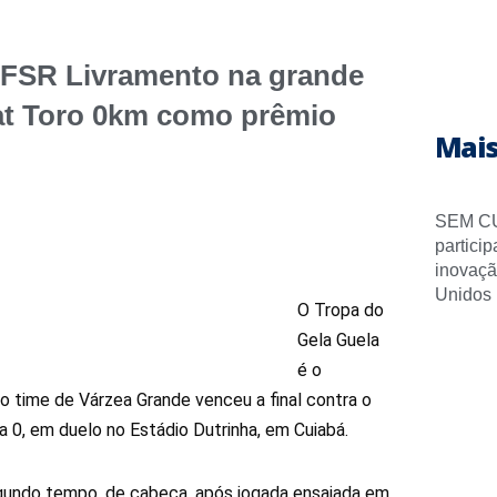
 FSR Livramento na grande
iat Toro 0km como prêmio
Mais
SEM CU
partici
inovaçã
Unidos
O Tropa do
Gela Guela
é o
 time de Várzea Grande venceu a final contra o
 0, em duelo no Estádio Dutrinha, em Cuiabá.
segundo tempo, de cabeça, após jogada ensaiada em