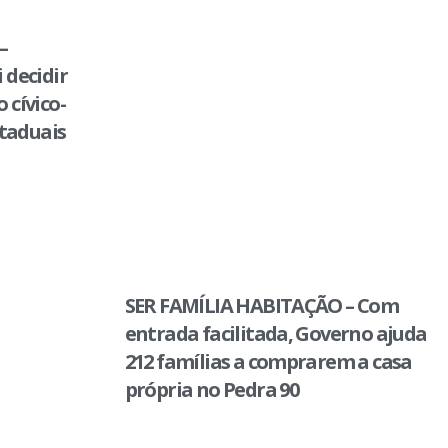
–
 decidir
 cívico-
staduais
SER FAMÍLIA HABITAÇÃO – Com
entrada facilitada, Governo ajuda
212 famílias a comprarem a casa
própria no Pedra 90