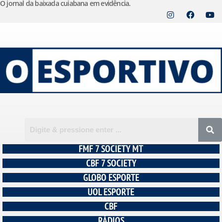
O jornal da baixada cuiabana em evidência.
Pular
para
o
conteúdo
FMF 7 SOCIETY MT
CBF 7 SOCIETY
GLOBO ESPORTE
UOL ESPORTE
CBF
RÁDIOS