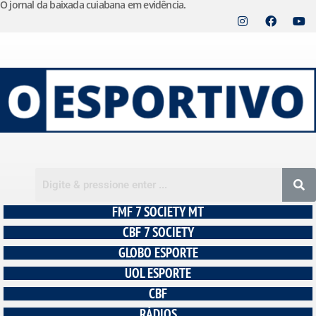
O jornal da baixada cuiabana em evidência.
Pular
para
o
conteúdo
FMF 7 SOCIETY MT
CBF 7 SOCIETY
GLOBO ESPORTE
UOL ESPORTE
CBF
RÁDIOS