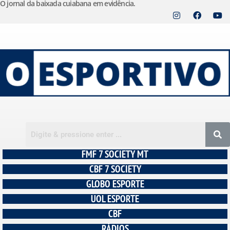
O jornal da baixada cuiabana em evidência.
Pular
para
o
conteúdo
FMF 7 SOCIETY MT
CBF 7 SOCIETY
GLOBO ESPORTE
UOL ESPORTE
CBF
RÁDIOS