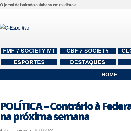
O jornal da baixada cuiabana em evidência.
Pular
para
o
conteúdo
FMF 7 SOCIETY MT
CBF 7 SOCIETY
GL
ESPORTES
DESTAQUES
HOME
POLÍTICA – Contrário à Federa
na próxima semana
Autor:
Imprensa
18/03/2022