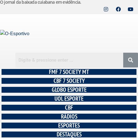
O jornal da baixada cuiabana em evidência.
Pular
para
o
conteúdo
FMF 7 SOCIETY MT
CBF 7 SOCIETY
GLOBO ESPORTE
UOL ESPORTE
CBF
RÁDIOS
ESPORTES
DESTAQUES