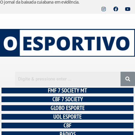
O jornal da baixada cuiabana em evidência.
Pular
para
o
conteúdo
FMF 7 SOCIETY MT
CBF 7 SOCIETY
GLOBO ESPORTE
UOL ESPORTE
CBF
RÁDIOS