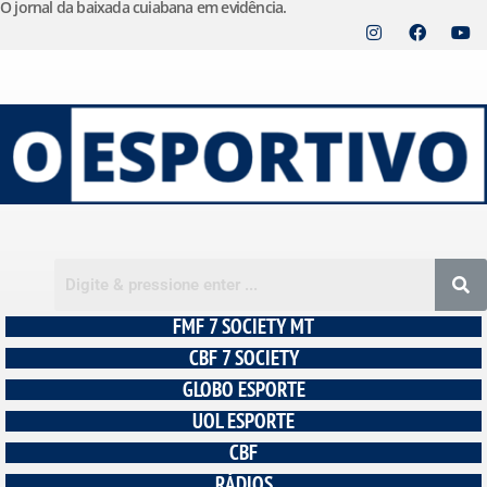
O jornal da baixada cuiabana em evidência.
Pular
para
o
conteúdo
FMF 7 SOCIETY MT
CBF 7 SOCIETY
GLOBO ESPORTE
UOL ESPORTE
CBF
RÁDIOS