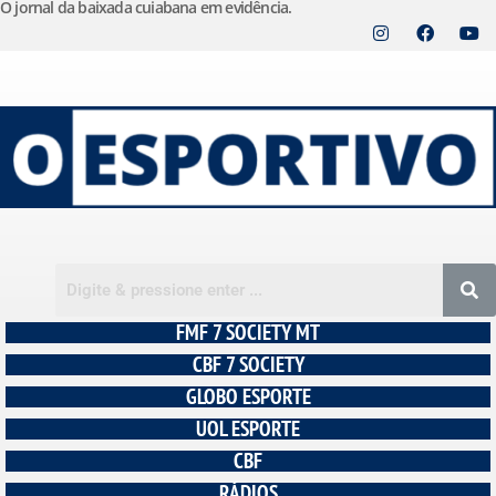
O jornal da baixada cuiabana em evidência.
Pular
para
o
conteúdo
FMF 7 SOCIETY MT
CBF 7 SOCIETY
GLOBO ESPORTE
UOL ESPORTE
CBF
RÁDIOS