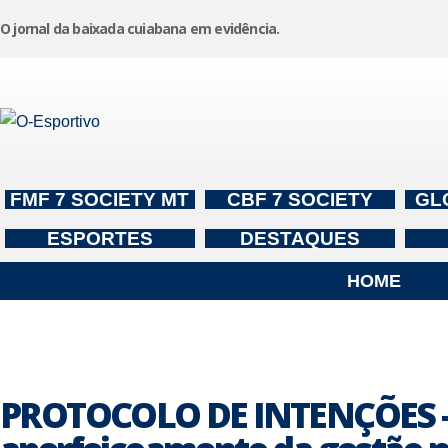
O jornal da baixada cuiabana em evidência.
Pular
para
o
conteúdo
FMF 7 SOCIETY MT
CBF 7 SOCIETY
GL
ESPORTES
DESTAQUES
HOME
PROTOCOLO DE INTENÇÕES – P