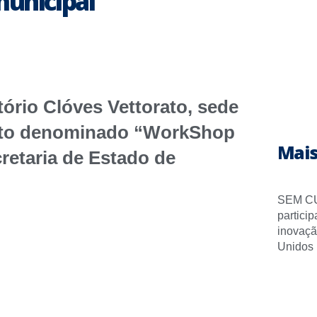
municipal
tório Clóves Vettorato, sede
ento denominado “WorkShop
Mais
cretaria de Estado de
SEM CU
partici
inovaçã
Unidos