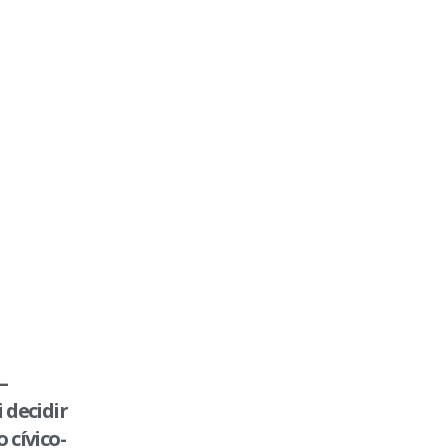
–
 decidir
 cívico-