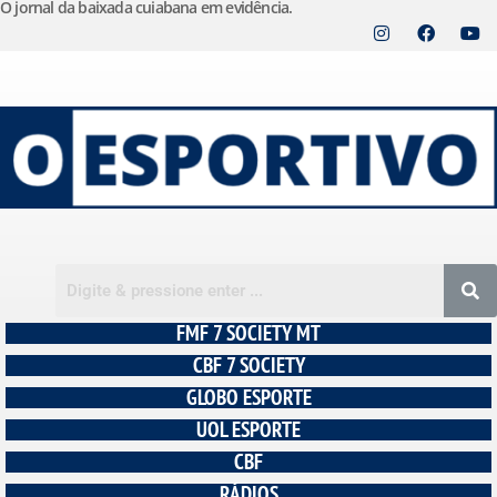
O jornal da baixada cuiabana em evidência.
Pular
para
o
conteúdo
FMF 7 SOCIETY MT
CBF 7 SOCIETY
GLOBO ESPORTE
UOL ESPORTE
CBF
RÁDIOS