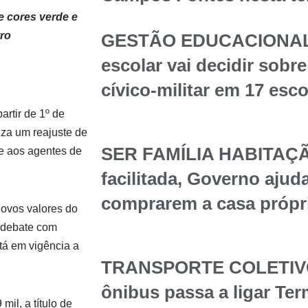
e cores verde e
tro
GESTÃO EDUCACIONAL
escolar vai decidir sob
cívico-militar em 17 esc
artir de 1º de
iza um reajuste de
SER FAMÍLIA HABITAÇÃ
e aos agentes de
facilitada, Governo ajuda
comprarem a casa própr
novos valores do
s debate com
stá em vigência a
TRANSPORTE COLETIVO 
ônibus passa a ligar Te
il, a título de