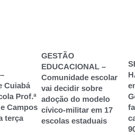
GESTÃO
O
S
EDUCACIONAL –
–
H
Comunidade escolar
e Cuiabá
en
vai decidir sobre
ola Prof.ª
G
adoção do modelo
de Campos
f
cívico-militar em 17
a terça
c
escolas estaduais
9