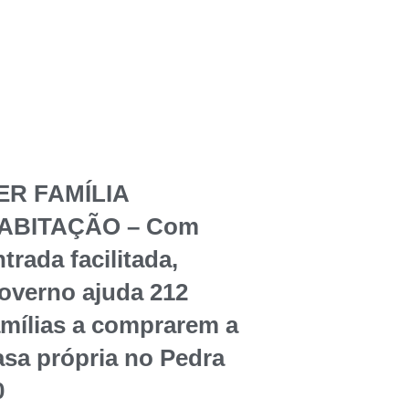
ER FAMÍLIA
ABITAÇÃO – Com
trada facilitada,
overno ajuda 212
amílias a comprarem a
asa própria no Pedra
0