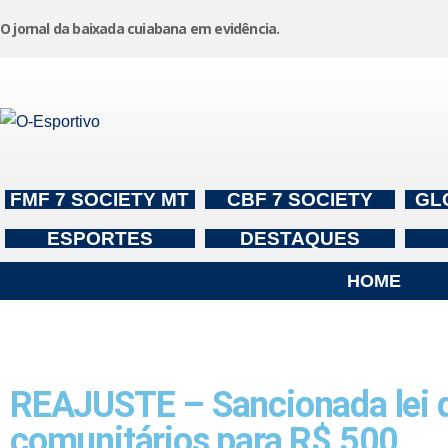
O jornal da baixada cuiabana em evidência.
Pular
para
o
conteúdo
FMF 7 SOCIETY MT
CBF 7 SOCIETY
GL
ESPORTES
DESTAQUES
HOME
REAJUSTE – Sancionada lei 
comunitários para R$ 500