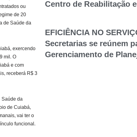
Centro de Reabilitação 
ntratados ou
regime de 20
ia de Saúde da
EFICIÊNCIA NO SERVIÇ
Secretarias se reúnem p
Cuiabá, exercendo
Gerenciamento de Plane
9 mil. O
uiabá e com
is, receberá R$ 3
de Saúde da
pio de Cuiabá,
anais, vai ter o
ínculo funcional.