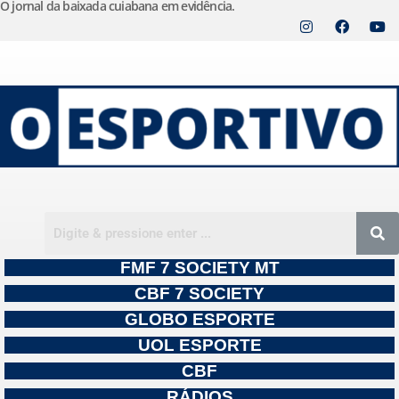
O jornal da baixada cuiabana em evidência.
Pular
para
o
conteúdo
FMF 7 SOCIETY MT
CBF 7 SOCIETY
GLOBO ESPORTE
UOL ESPORTE
CBF
RÁDIOS